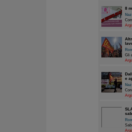
8 m
Naz
Come
Arg
Alt
lav
Ro
Gli 
Arg
Dal
e a
Naz
Con 
Arg
SLA
sab
Ro
Saba
Arg