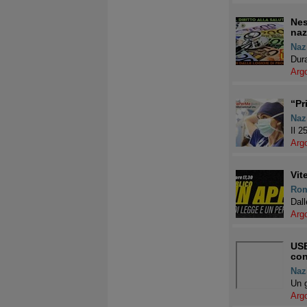
Nes
naz
Naz
Dura
Arg
“Pr
Naz
Il 2
Arg
Vit
Ro
Dall
Arg
USB
con
Naz
Un g
Arg