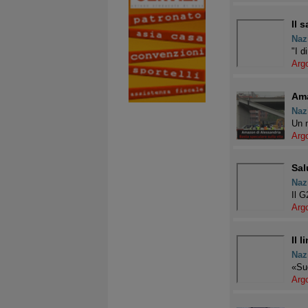
Il 
Naz
"I d
Arg
Ama
Naz
Un m
Arg
Sal
Naz
Il G
Arg
Il 
Naz
«Suc
Arg