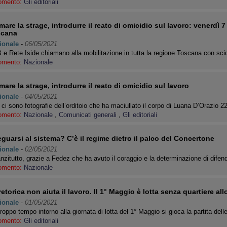
omento:
Gli editoriali
mare la strage, introdurre il reato di omicidio sul lavoro: venerdì 7
scana
ionale
-
06/05/2021
e Rete Iside chiamano alla mobilitazione in tutta la regione Toscana con sci
omento:
Nazionale
mare la strage, introdurre il reato di omicidio sul lavoro
ionale
-
04/05/2021
ci sono fotografie dell’orditoio che ha maciullato il corpo di Luana D’Orazio 
omento:
Nazionale
,
Comunicati generali
,
Gli editoriali
guarsi al sistema? C’è il regime dietro il palco del Concertone
ionale
-
02/05/2021
nzitutto, grazie a Fedez che ha avuto il coraggio e la determinazione di difen
omento:
Nazionale
retorica non aiuta il lavoro. Il 1° Maggio è lotta senza quartiere al
ionale
-
01/05/2021
roppo tempo intorno alla giornata di lotta del 1° Maggio si gioca la partita de
omento:
Gli editoriali