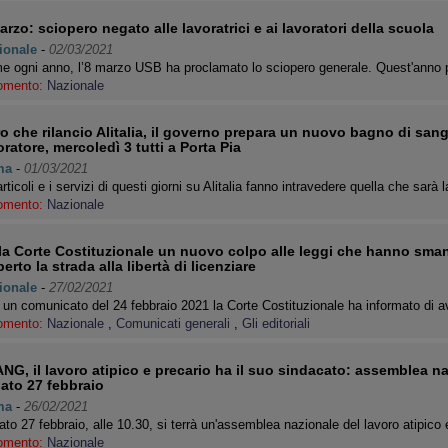
arzo: sciopero negato alle lavoratrici e ai lavoratori della scuola
ionale
-
02/03/2021
 ogni anno, l’8 marzo USB ha proclamato lo sciopero generale. Quest'anno p
omento:
Nazionale
ro che rilancio Alitalia, il governo prepara un nuovo bagno di san
oratore, mercoledì 3 tutti a Porta Pia
ma
-
01/03/2021
articoli e i servizi di questi giorni su Alitalia fanno intravedere quella che sarà
omento:
Nazionale
la Corte Costituzionale un nuovo colpo alle leggi che hanno smantel
perto la strada alla libertà di licenziare
ionale
-
27/02/2021
un comunicato del 24 febbraio 2021 la Corte Costituzionale ha informato di a
omento:
Nazionale
,
Comunicati generali
,
Gli editoriali
NG, il lavoro atipico e precario ha il suo sindacato: assemblea n
ato 27 febbraio
ma
-
26/02/2021
to 27 febbraio, alle 10.30, si terrà un'assemblea nazionale del lavoro atipico
omento:
Nazionale