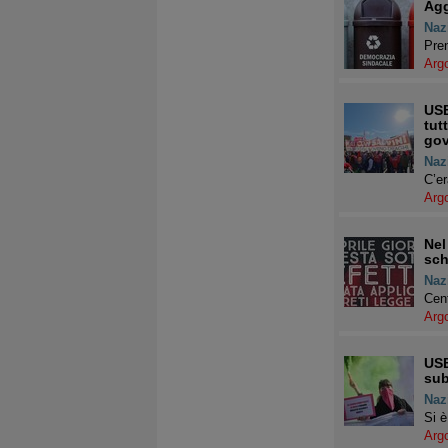
Agg
Naz
Pren
Arg
USB
tut
gov
Naz
C’er
Arg
Nel
sch
Naz
Cent
Arg
USB
sub
Naz
Si è
Arg