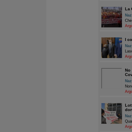
La 
Naz
Che 
Arg
I c
Naz
Lasc
Arg
No 
Cov
Naz
Nono
Arg
Lot
do
Naz
Quat
Arg