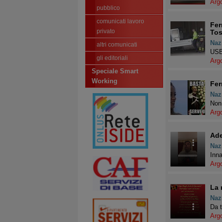
Arg
pubblico
comunicati lavoro
Fer
privato
To
Naz
altri comunicati
USB 
gli editoriali
Arg
Speciale Smart
Working
Fer
Naz
Non 
Arg
Ade
Naz
Inna
Arg
La 
Naz
Da t
Arg