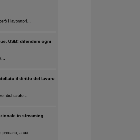
erò i lavoratori…
gue. USB: difendere ogni
 la…
lato il diritto del lavoro
ver dichiarato…
azionale in streaming
 e precario, a cui…