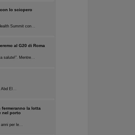
 con lo sciopero
l Health Summit con…
rleremo al G20 di Roma
la salute!”. Mentre…
ca Abd El…
 fermeranno la lotta
e nel porto
a anni per le…