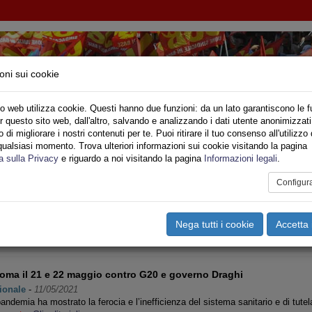
oni sui cookie
o web utilizza cookie. Questi hanno due funzioni: da un lato garantiscono le f
r questo sito web, dall'altro, salvando e analizzando i dati utente anonimizzati
NDACALE DI BASE - CONFEDERAZIONE NAZIO
di migliorare i nostri contenuti per te. Puoi ritirare il tuo consenso all'utilizzo 
qualsiasi momento. Trova ulteriori informazioni sui cookie visitando la pagina
o
Privato
Territori
Sociale
Speciali
Multimedia
Are
a sulla Privacy
e riguardo a noi visitando la pagina
Informazioni legali
.
Configur
le
Pagina 6 di 75
Nega tutti i cookie
Accetta 
<<
<
1
2
3
4
5
6
7
8
9
10
>
oma il 21 e 22 maggio contro G20 e governo Draghi
ionale
-
11/05/2021
andemia ha mostrato la ferocia e l’inefficienza del sistema sanitario e di tute