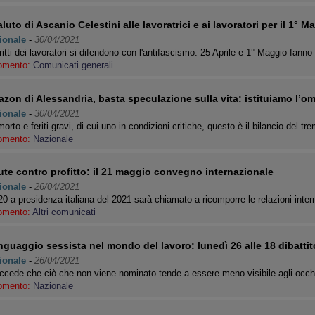
saluto di Ascanio Celestini alle lavoratrici e ai lavoratori per il 1° M
ionale
-
30/04/2021
iritti dei lavoratori si difendono con l'antifascismo. 25 Aprile e 1° Maggio fann
omento:
Comunicati generali
zon di Alessandria, basta speculazione sulla vita: istituiamo l’om
ionale
-
30/04/2021
orto e feriti gravi, di cui uno in condizioni critiche, questo è il bilancio del t
omento:
Nazionale
ute contro profitto: il 21 maggio convegno internazionale
ionale
-
26/04/2021
20 a presidenza italiana del 2021 sarà chiamato a ricomporre le relazioni inte
omento:
Altri comunicati
linguaggio sessista nel mondo del lavoro: lunedì 26 alle 18 dibatti
ionale
-
26/04/2021
cede che ciò che non viene nominato tende a essere meno visibile agli occh
omento:
Nazionale