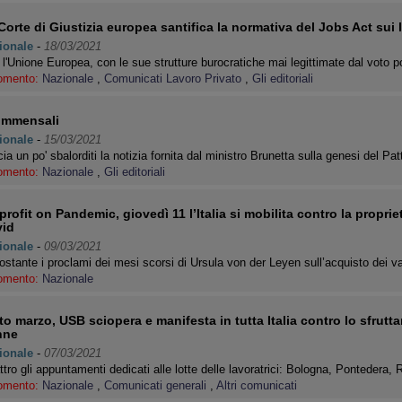
Corte di Giustizia europea santifica la normativa del Jobs Act sui 
ionale
-
18/03/2021
l'Unione Europea, con le sue strutture burocratiche mai legittimate dal voto 
omento:
Nazionale
,
Comunicati Lavoro Privato
,
Gli editoriali
ommensali
ionale
-
15/03/2021
ia un po' sbalorditi la notizia fornita dal ministro Brunetta sulla genesi del Pa
omento:
Nazionale
,
Gli editoriali
profit on Pandemic, giovedì 11 l’Italia si mobilita contro la propriet
id
ionale
-
09/03/2021
stante i proclami dei mesi scorsi di Ursula von der Leyen sull’acquisto dei v
omento:
Nazionale
to marzo, USB sciopera e manifesta in tutta Italia contro lo sfrutt
nne
ionale
-
07/03/2021
tro gli appuntamenti dedicati alle lotte delle lavoratrici: Bologna, Pontedera,
omento:
Nazionale
,
Comunicati generali
,
Altri comunicati