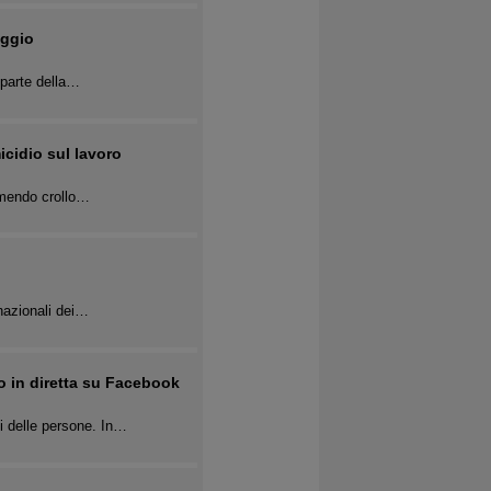
aggio
o parte della…
icidio sul lavoro
remendo crollo…
rnazionali dei…
to in diretta su Facebook
i delle persone. In…