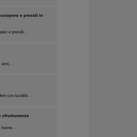
 sciopero e presidi in
operi e presidi…
22 anni,…
dere con lucidità…
lo sfruttamento
lle buone…