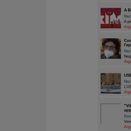
A B
Naz
A pi
Arg
Con
l'a
Naz
Negl
Arg
USB
Naz
L’US
Arg
"Vi
app
Ro
Vene
Arg