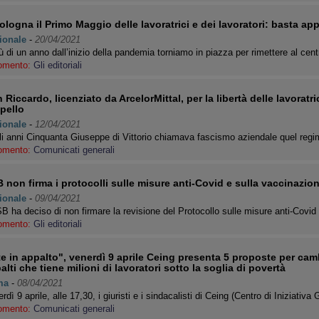
ologna il Primo Maggio delle lavoratrici e dei lavoratori: basta app
ionale
-
20/04/2021
ù di un anno dall’inizio della pandemia torniamo in piazza per rimettere al cent
omento:
Gli editoriali
 Riccardo, licenziato da ArcelorMittal, per la libertà delle lavoratric
ppello
ionale
-
12/04/2021
i anni Cinquanta Giuseppe di Vittorio chiamava fascismo aziendale quel regi
omento:
Comunicati generali
 non firma i protocolli sulle misure anti-Covid e sulla vaccinazion
ionale
-
09/04/2021
B ha deciso di non firmare la revisione del Protocollo sulle misure anti-Covid
omento:
Gli editoriali
te in appalto", venerdì 9 aprile Ceing presenta 5 proposte per cam
alti che tiene milioni di lavoratori sotto la soglia di povertà
ma
-
08/04/2021
rdì 9 aprile, alle 17,30, i giuristi e i sindacalisti di Ceing (Centro di Iniziativa
omento:
Comunicati generali