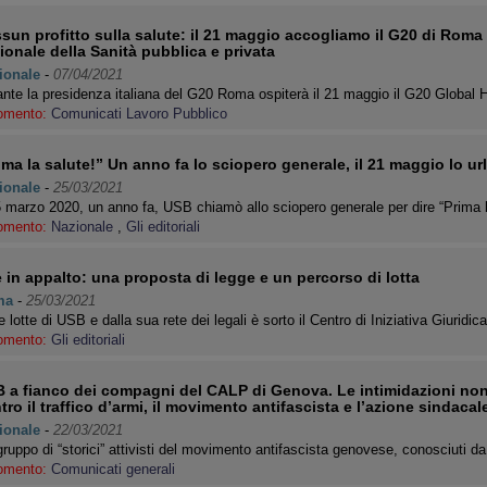
sun profitto sulla salute: il 21 maggio accogliamo il G20 di Roma
ionale della Sanità pubblica e privata
ionale
-
07/04/2021
nte la presidenza italiana del G20 Roma ospiterà il 21 maggio il G20 Globa
omento:
Comunicati Lavoro Pubblico
ima la salute!” Un anno fa lo sciopero generale, il 21 maggio lo u
ionale
-
25/03/2021
5 marzo 2020, un anno fa, USB chiamò allo sciopero generale per dire “Prima 
omento:
Nazionale
,
Gli editoriali
e in appalto: una proposta di legge e un percorso di lotta
ma
-
25/03/2021
e lotte di USB e dalla sua rete dei legali è sorto il Centro di Iniziativa Giuridi
omento:
Gli editoriali
 a fianco dei compagni del CALP di Genova. Le intimidazioni non
tro il traffico d’armi, il movimento antifascista e l’azione sindacal
ionale
-
22/03/2021
ruppo di “storici” attivisti del movimento antifascista genovese, conosciuti d
omento:
Comunicati generali