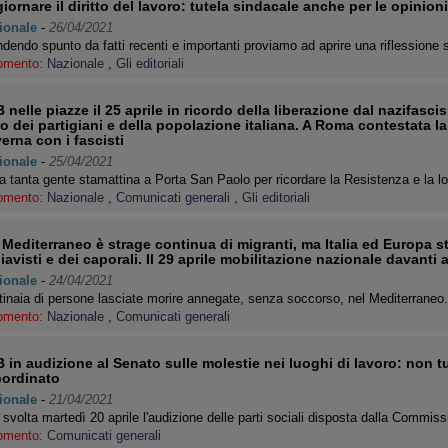
iornare il diritto del lavoro: tutela sindacale anche per le opinioni
ionale
-
26/04/2021
dendo spunto da fatti recenti e importanti proviamo ad aprire una riflessione su
omento:
Nazionale
,
Gli editoriali
 nelle piazze il 25 aprile in ricordo della liberazione dal nazifasc
to dei partigiani e della popolazione italiana. A Roma contestata la
erna con i fascisti
ionale
-
25/04/2021
a tanta gente stamattina a Porta San Paolo per ricordare la Resistenza e la l
omento:
Nazionale
,
Comunicati generali
,
Gli editoriali
 Mediterraneo è strage continua di migranti, ma Italia ed Europa s
iavisti e dei caporali. Il 29 aprile mobilitazione nazionale davanti a
ionale
-
24/04/2021
inaia di persone lasciate morire annegate, senza soccorso, nel Mediterraneo
omento:
Nazionale
,
Comunicati generali
 in audizione al Senato sulle molestie nei luoghi di lavoro: non tu
ordinato
ionale
-
21/04/2021
 svolta martedì 20 aprile l'audizione delle parti sociali disposta dalla Commi
omento:
Comunicati generali