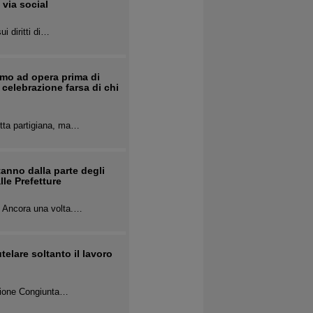
 via social
i diritti di…
ismo ad opera prima di
 celebrazione farsa di chi
otta partigiana, ma…
tanno dalla parte degli
lle Prefetture
. Ancora una volta.…
telare soltanto il lavoro
ssione Congiunta…