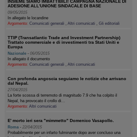
INSIEME SIAMO IMBATTIBILI! CAMPAGNA NAZIONALE DI
ADESIONE ALL'UNIONE SINDACALE DI BASE
09/05/2015
In allegato le locandine
Argomento:
Comunicati generali
,
Altri comunicati
,
Gli editoriali
TTIP (Transatlantic Trade and Investment Partnership)
Trattato commerciale e di investimenti tra Stati Uniti e
Europa
Nazionale
-
06/05/2015
In allegato il documento
Argomento:
Comunicati generali
,
Altri comunicati
Con profonda angoscia seguiamo le notizie che arrivano
dal Nepal.
27/04/2015
La forte scossa di terremoto di magnitudo 7.9 che ha colpito il
Nepal, ha provocato il crollo di…
Argomento:
Altri comunicati
E' morto ieri sera "mimmetto" Domenico Vasapollo.
Roma
-
22/04/2015
Probabilmente per un infarto fulminante dopo aver concluso una