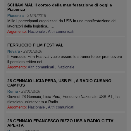
SCHIAVI MAI. Il corteo della manifestazione di oggi a
Piacenza
Piacenza
-
31/01/2016
Mille i partecipanti organizzati da USB in una manifestazione dei
lavoratori della logistica....…
Argomento:
Nazionale
,
Altri comunicati
FERRUCCIO FILM FESTIVAL
Novara
-
29/01/2016
Il Ferruccio Film Festival vuole essere lo strumento per promuovere
il pensiero critico nei…
Argomento:
Altri comunicati
,
Nazionale
28 GENNAIO LICIA PERA, USB P.I., A RADIO CUSANO
CAMPUS
Roma
-
29/01/2016
Giovedì 28 Gennaio, Licia Pera, Esecutivo Nazionale USB P.I., ha
rilasciato un'intervista a Radio…
Argomento:
Nazionale
,
Altri comunicati
28 GENNAIO FRANCESCO RIZZO USB A RADIO CITTA'
APERTA