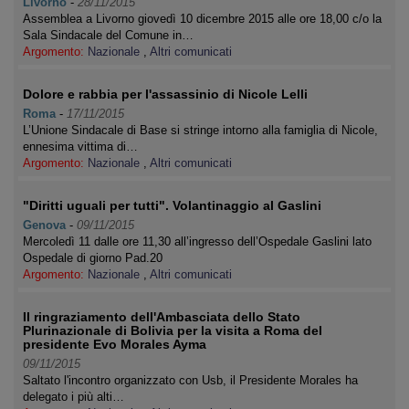
Livorno
-
28/11/2015
Assemblea a Livorno giovedì 10 dicembre 2015 alle ore 18,00 c/o la
Sala Sindacale del Comune in…
Argomento:
Nazionale
,
Altri comunicati
Dolore e rabbia per l'assassinio di Nicole Lelli
Roma
-
17/11/2015
L’Unione Sindacale di Base si stringe intorno alla famiglia di Nicole,
ennesima vittima di…
Argomento:
Nazionale
,
Altri comunicati
"Diritti uguali per tutti". Volantinaggio al Gaslini
Genova
-
09/11/2015
Mercoledì 11 dalle ore 11,30 all’ingresso dell’Ospedale Gaslini lato
Ospedale di giorno Pad.20
Argomento:
Nazionale
,
Altri comunicati
Il ringraziamento dell'Ambasciata dello Stato
Plurinazionale di Bolivia per la visita a Roma del
presidente Evo Morales Ayma
09/11/2015
Saltato l'incontro organizzato con Usb, il Presidente Morales ha
delegato i più alti…