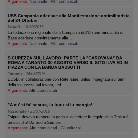
Argomento:
Nazionale
,
Altri comunicati
USB Campania aderisce alla Manifestazione antimilitarista
del 24 Ottobre
Napoli
-
16/10/2015
La federazione regionale della Campania dell'Unione Sindacale di
Base aderisce convintamente alla…
Argomento:
Nazionale
,
Altri comunicati
SICUREZZA SUL LAVORO: PARTE LA "CAROVANA" DA
ROMA A TARANTO 30 AGOSTO VERSO IL SITO ILVA ED IN
PIAZZA CON LA BANDA BASSOTTI
Taranto
-
24/08/2015
L’USB, in collaborazione con Rete Iside, onlus impegnata sui temi
della sicurezza sul lavoro, ed…
Argomento:
Altri comunicati
"A cu' si fa' pecura, lu lupu si lu mangia!"
Nazionale
-
25/07/2015
Tsipras doveva rompere la gabbia: accettare le regole della Troika è
un suicidio! Da Sud a Sud per…
Argomento:
Altri comunicati
,
Gli editoriali