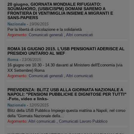
20 giugno, GIORNATA MONDIALE RIFUGIATO:
SOUMAHORO, (USB/CISPM) DOMANI SAREMO A
FRONTIERA DI VENTIMIGLIA INSIEME A MIGRANTI E
SANS-PAPIERS
Nazionale
-
19/06/2015
Per la libertà di circolazione e la solidarietà
Argomento:
Comunicati generali
,
Altri comunicati
ROMA 16 GIUGNO 2015. L'USB PENSIONATI ADERISCE AL
PRESIDIO UNITARIO AL MEF
Roma
-
13/06/2015
16 giugno ore 10.30 - 14.30 davanti al Ministero dell'Economia (via
XX Settembre) Roma
Argomento:
Comunicati generali
,
Altri comunicati
PREVIDENZA: BLITZ USB ALLA GIORNATA NAZIONALE A
NAPOLI: "PENSIONI PUBBLICHE E DIGNITOSE PER TUTTI"
-Foto, video e links-
Nazionale
-
12/05/2015
Blitz della USB Pubblico Impiego questa mattina a Napoli, nel corso
della “Giornata Nazionale della…
Argomento:
Altri comunicati
,
Comunicati Lavoro Pubblico