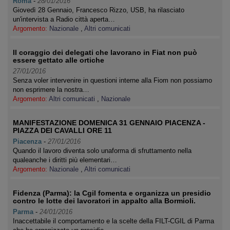
Roma
-
28/01/2016
Giovedì 28 Gennaio, Francesco Rizzo, USB, ha rilasciato
un'intervista a Radio città aperta…
Argomento:
Nazionale
,
Altri comunicati
Il coraggio dei delegati che lavorano in Fiat non può
essere gettato alle ortiche
27/01/2016
Senza voler intervenire in questioni interne alla Fiom non possiamo
non esprimere la nostra…
Argomento:
Altri comunicati
,
Nazionale
MANIFESTAZIONE DOMENICA 31 GENNAIO PIACENZA -
PIAZZA DEI CAVALLI ORE 11
Piacenza
-
27/01/2016
Quando il lavoro diventa solo unaforma di sfruttamento nella
qualeanche i diritti più elementari…
Argomento:
Nazionale
,
Altri comunicati
Fidenza (Parma): la Cgil fomenta e organizza un presidio
contro le lotte dei lavoratori in appalto alla Bormioli.
Parma
-
24/01/2016
Inaccettabile il comportamento e la scelte della FILT-CGIL di Parma