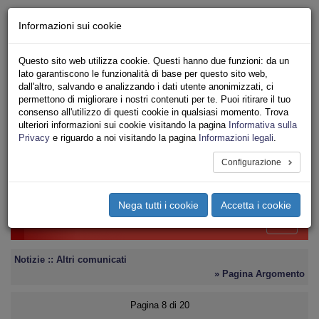
Chi siamo - Statuto
Informazioni sui cookie
Le nostre sedi
Servizi
Questo sito web utilizza cookie. Questi hanno due funzioni: da un
Iscriviti
lato garantiscono le funzionalità di base per questo sito web,
Ricerca
dall'altro, salvando e analizzando i dati utente anonimizzati, ci
Area Stampa
permettono di migliorare i nostri contenuti per te. Puoi ritirare il tuo
consenso all'utilizzo di questi cookie in qualsiasi momento. Trova
Privacy
ulteriori informazioni sui cookie visitando la pagina
Informativa sulla
UNIONE SINDACALE DI BASE
Privacy
e riguardo a noi visitando la pagina
Informazioni legali
.
CONFEDERAZIONE NAZIONALE
Configurazione
Toggle
navigation
Nega tutti i cookie
Accetta i cookie
Menu del sito
Toggle
navigati
Notizie :: Altri comunicati
» Pagina Argomento
Pagina 8 di 20