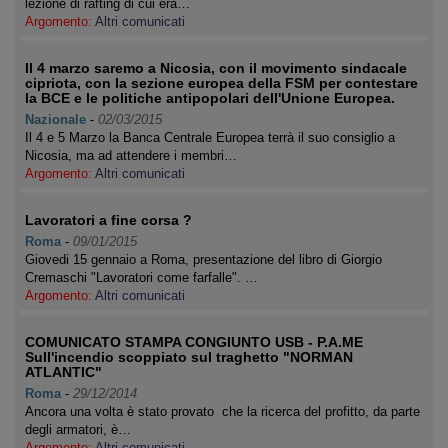
lezione di rafting di cui era…
Argomento:
Altri comunicati
Il 4 marzo saremo a Nicosia, con il movimento sindacale
cipriota, con la sezione europea della FSM per contestare
la BCE e le politiche antipopolari dell'Unione Europea.
Nazionale
-
02/03/2015
Il 4 e 5 Marzo la Banca Centrale Europea terrà il suo consiglio a
Nicosia, ma ad attendere i membri…
Argomento:
Altri comunicati
Lavoratori a fine corsa ?
Roma
-
09/01/2015
Giovedi 15 gennaio a Roma, presentazione del libro di Giorgio
Cremaschi "Lavoratori come farfalle". …
Argomento:
Altri comunicati
COMUNICATO STAMPA CONGIUNTO USB - P.A.ME
Sull'incendio scoppiato sul traghetto "NORMAN
ATLANTIC"
Roma
-
29/12/2014
Ancora una volta è stato provato che la ricerca del profitto, da parte
degli armatori, è…
Argomento:
Altri comunicati