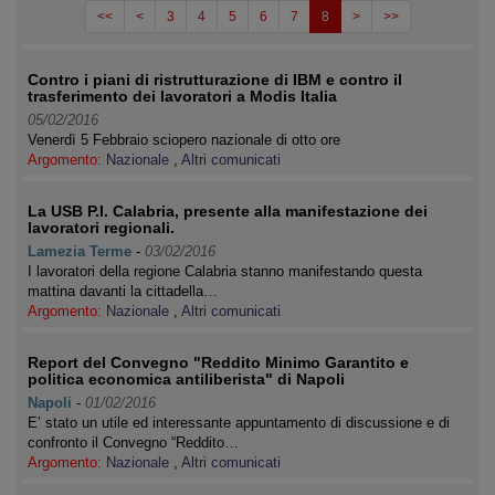
<<
<
3
4
5
6
7
8
>
>>
Contro i piani di ristrutturazione di IBM e contro il
trasferimento dei lavoratori a Modis Italia
05/02/2016
Venerdì 5 Febbraio sciopero nazionale di otto ore
Argomento:
Nazionale
,
Altri comunicati
La USB P.I. Calabria, presente alla manifestazione dei
lavoratori regionali.
Lamezia Terme
-
03/02/2016
I lavoratori della regione Calabria stanno manifestando questa
mattina davanti la cittadella…
Argomento:
Nazionale
,
Altri comunicati
Report del Convegno "Reddito Minimo Garantito e
politica economica antiliberista" di Napoli
Napoli
-
01/02/2016
E’ stato un utile ed interessante appuntamento di discussione e di
confronto il Convegno “Reddito…
Argomento:
Nazionale
,
Altri comunicati