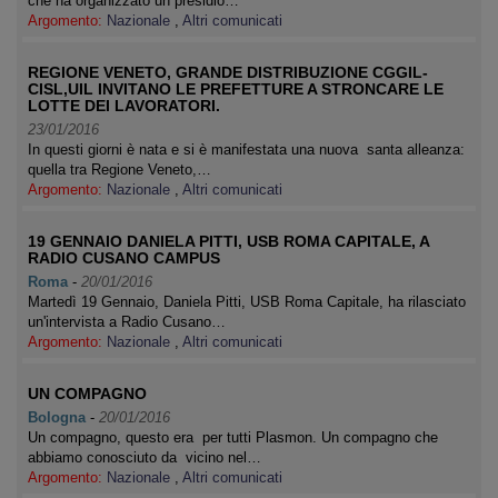
che ha organizzato un presidio…
Argomento:
Nazionale
,
Altri comunicati
REGIONE VENETO, GRANDE DISTRIBUZIONE CGGIL-
CISL,UIL INVITANO LE PREFETTURE A STRONCARE LE
LOTTE DEI LAVORATORI.
23/01/2016
In questi giorni è nata e si è manifestata una nuova santa alleanza:
quella tra Regione Veneto,…
Argomento:
Nazionale
,
Altri comunicati
19 GENNAIO DANIELA PITTI, USB ROMA CAPITALE, A
RADIO CUSANO CAMPUS
Roma
-
20/01/2016
Martedì 19 Gennaio, Daniela Pitti, USB Roma Capitale, ha rilasciato
un'intervista a Radio Cusano…
Argomento:
Nazionale
,
Altri comunicati
UN COMPAGNO
Bologna
-
20/01/2016
Un compagno, questo era per tutti Plasmon. Un compagno che
abbiamo conosciuto da vicino nel…
Argomento:
Nazionale
,
Altri comunicati