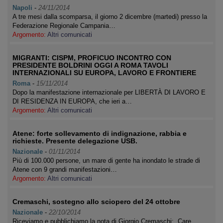
Napoli
-
24/11/2014
A tre mesi dalla scomparsa, il giorno 2 dicembre (martedi) presso la
Federazione Regionale Campania…
Argomento:
Altri comunicati
MIGRANTI: CISPM, PROFICUO INCONTRO CON
PRESIDENTE BOLDRINI OGGI A ROMA TAVOLI
INTERNAZIONALI SU EUROPA, LAVORO E FRONTIERE
Roma
-
15/11/2014
Dopo la manifestazione internazionale per LIBERTÀ DI LAVORO E
DI RESIDENZA IN EUROPA, che ieri a…
Argomento:
Altri comunicati
Atene: forte sollevamento di indignazione, rabbia e
richieste. Presente delegazione USB.
Nazionale
-
01/11/2014
Più di 100.000 persone, un mare di gente ha inondato le strade di
Atene con 9 grandi manifestazioni…
Argomento:
Altri comunicati
Cremaschi, sostegno allo sciopero del 24 ottobre
Nazionale
-
22/10/2014
Riceviamo e pubblichiamo la nota di Giorgio Cremaschi: Care