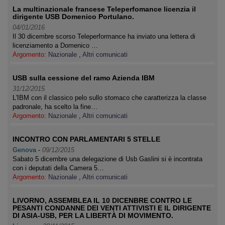
La multinazionale francese Teleperfomance licenzia il
dirigente USB Domenico Portulano.
04/01/2016
Il 30 dicembre scorso Teleperformance ha inviato una lettera di
licenziamento a Domenico …
Argomento:
Nazionale
,
Altri comunicati
USB sulla cessione del ramo Azienda IBM
31/12/2015
L'IBM con il classico pelo sullo stomaco che caratterizza la classe
padronale, ha scelto la fine…
Argomento:
Nazionale
,
Altri comunicati
INCONTRO CON PARLAMENTARI 5 STELLE
Genova
-
09/12/2015
Sabato 5 dicembre una delegazione di Usb Gaslini si è incontrata
con i deputati della Camera 5…
Argomento:
Nazionale
,
Altri comunicati
LIVORNO, ASSEMBLEA IL 10 DICENBRE CONTRO LE
PESANTI CONDANNE DEI VENTI ATTIVISTI E IL DIRIGENTE
DI ASIA-USB, PER LA LIBERTÀ DI MOVIMENTO.