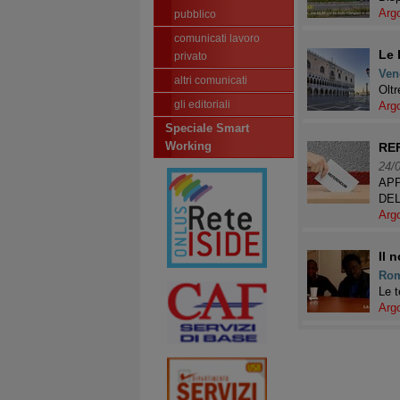
Arg
pubblico
comunicati lavoro
Le 
privato
Ven
altri comunicati
Oltr
gli editoriali
Arg
Speciale Smart
Working
RE
24/
APP
DE
Arg
Il n
Ro
Le t
Arg