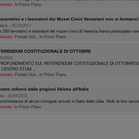
omento:
In Primo Piano
lavoratrici e i lavoratori dei Musei Civici Veneziani non si fermano!
ezia
-
25/10/2017
e 250 lavoratrici e lavoratori dei musei civici di Venezia hanno partecipato v
omento:
Portale Usb
,
In Primo Piano
FERENDUM COSTITUZIONALE DI OTTOBRE
06/2016
ROFONDIMENTO SUL REFERENDUM COSTITUZIONALE DI OTTOBRESC
L CENTRO STUDI…
omento:
Portale Usb
,
In Primo Piano
ostro inferno dalle prigioni libiche all'Italia
ma
-
15/04/2015
estimonianze di alcuni immigrati arrivati in Italia dalla Libia. Molti di loro rac
omento:
In Primo Piano