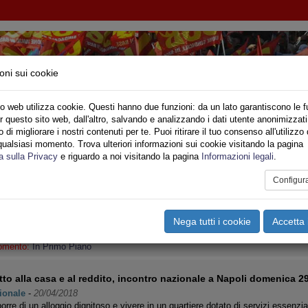
oni sui cookie
o web utilizza cookie. Questi hanno due funzioni: da un lato garantiscono le f
r questo sito web, dall'altro, salvando e analizzando i dati utente anonimizzati
NDACALE DI BASE - CONFEDERAZIONE NAZIO
di migliorare i nostri contenuti per te. Puoi ritirare il tuo consenso all'utilizzo 
qualsiasi momento. Trova ulteriori informazioni sui cookie visitando la pagina
o
Privato
Territori
Sociale
Speciali
Multimedia
Are
a sulla Privacy
e riguardo a noi visitando la pagina
Informazioni legali
.
Configur
mo Piano
 Campania con gli attivisti dell' EX- Canapificio di Caserta
Nega tutti i cookie
Accetta 
oli
-
13/03/2019
equestro dei locali del Centro Sociale “Ex- Canapificio” di Caserta, da parte de
omento:
In Primo Piano
itto alla casa e al reddito, incontro nazionale a Napoli domenica 29
ionale
-
20/04/2018
orre di un alloggio dignitoso e vivere in un quartiere dotato di servizi essenzia