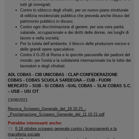
tutti gli immigrati;
Contro lo sblocco degli sfratti, per un nuovo piano strutturale
di edilizia residenziale pubblica che preveda anche ilriuso del
patrimonio pubblico in disuso;
Contro ogni discriminazione di genere: per una vera parità
salariale, occupazionale e dei diritti delle donne, nei luoghi di
lavoro e nella società;
Per la tutela dell’ambiente, il blocco delle produzioni nocive e
delle grandi opere speculative;
Contro il G-20 di Roma e le ipocrite passerelle dei padroni del
mondo: per l'unità e la solidarietà internazionale tra le lotte dei
lavoratori e degli sfruttati.
ADL COBAS - CIB UNICOBAS - CLAP-CONFEDERAZIONE
COBAS - COBAS SCUOLA SARDEGNA – CUB - FUORI
MERCATO – SGB - SI COBAS –SIAL COBAS – SLAI COBAS S.C.
– USB – USI CIT
13/08/2021
Revoca_Sciopero_Generale_del_18.10.21_-
_Proclamazione_Sciopero_Generale_del_11.10.21.pdf
Potrebbe interessarti anche:
Il 18 ottobre sciopero generale contro i licenziamenti e la
macelleria sociale