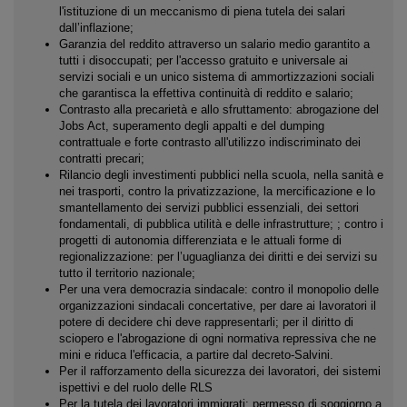
l'istituzione di un meccanismo di piena tutela dei salari
dall’inflazione;
Garanzia del reddito attraverso un salario medio garantito a
tutti i disoccupati; per l'accesso gratuito e universale ai
servizi sociali e un unico sistema di ammortizzazioni sociali
che garantisca la effettiva continuità di reddito e salario;
Contrasto alla precarietà e allo sfruttamento: abrogazione del
Jobs Act, superamento degli appalti e del dumping
contrattuale e forte contrasto all'utilizzo indiscriminato dei
contratti precari;
Rilancio degli investimenti pubblici nella scuola, nella sanità e
nei trasporti, contro la privatizzazione, la mercificazione e lo
smantellamento dei servizi pubblici essenziali, dei settori
fondamentali, di pubblica utilità e delle infrastrutture; ; contro i
progetti di autonomia differenziata e le attuali forme di
regionalizzazione: per l’uguaglianza dei diritti e dei servizi su
tutto il territorio nazionale;
Per una vera democrazia sindacale: contro il monopolio delle
organizzazioni sindacali concertative, per dare ai lavoratori il
potere di decidere chi deve rappresentarli; per il diritto di
sciopero e l'abrogazione di ogni normativa repressiva che ne
mini e riduca l'efficacia, a partire dal decreto-Salvini.
Per il rafforzamento della sicurezza dei lavoratori, dei sistemi
ispettivi e del ruolo delle RLS
Per la tutela dei lavoratori immigrati: permesso di soggiorno a