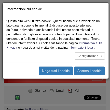
Chi siamo - Statuto
Informazioni sui cookie
Le nostre sedi
Servizi
Questo sito web utilizza cookie. Questi hanno due funzioni: da un
Iscriviti
lato garantiscono le funzionalità di base per questo sito web,
Ricerca
dall'altro, salvando e analizzando i dati utente anonimizzati, ci
Area Stampa
permettono di migliorare i nostri contenuti per te. Puoi ritirare il tuo
consenso all'utilizzo di questi cookie in qualsiasi momento. Trova
Privacy
ulteriori informazioni sui cookie visitando la pagina
Informativa sulla
UNIONE SINDACALE DI BASE
Privacy
e riguardo a noi visitando la pagina
Informazioni legali
.
CONFEDERAZIONE NAZIONALE
Configurazione
Toggle
navigation
Nega tutti i cookie
Accetta i cookie
Menu del sito
Toggle
navigati
Stampa
Email
Pdf
Argomento:
In Primo Piano