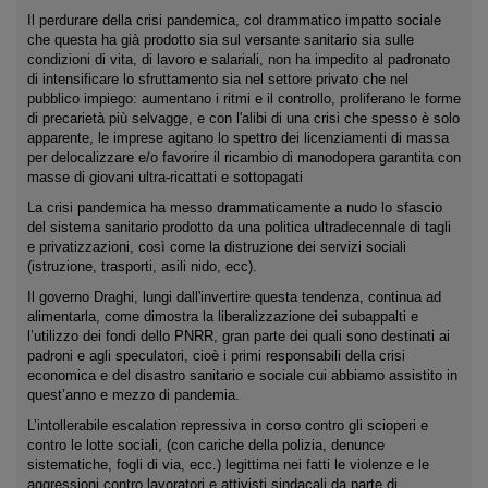
Il perdurare della crisi pandemica, col drammatico impatto sociale
che questa ha già prodotto sia sul versante sanitario sia sulle
condizioni di vita, di lavoro e salariali, non ha impedito al padronato
di intensificare lo sfruttamento sia nel settore privato che nel
pubblico impiego: aumentano i ritmi e il controllo, proliferano le forme
di precarietà più selvagge, e con l'alibi di una crisi che spesso è solo
apparente, le imprese agitano lo spettro dei licenziamenti di massa
per delocalizzare e/o favorire il ricambio di manodopera garantita con
masse di giovani ultra-ricattati e sottopagati
La crisi pandemica ha messo drammaticamente a nudo lo sfascio
del sistema sanitario prodotto da una politica ultradecennale di tagli
e privatizzazioni, così come la distruzione dei servizi sociali
(istruzione, trasporti, asili nido, ecc).
Il governo Draghi, lungi dall'invertire questa tendenza, continua ad
alimentarla, come dimostra la liberalizzazione dei subappalti e
l’utilizzo dei fondi dello PNRR, gran parte dei quali sono destinati ai
padroni e agli speculatori, cioè i primi responsabili della crisi
economica e del disastro sanitario e sociale cui abbiamo assistito in
quest’anno e mezzo di pandemia.
L’intollerabile escalation repressiva in corso contro gli scioperi e
contro le lotte sociali, (con cariche della polizia, denunce
sistematiche, fogli di via, ecc.) legittima nei fatti le violenze e le
aggressioni contro lavoratori e attivisti sindacali da parte di