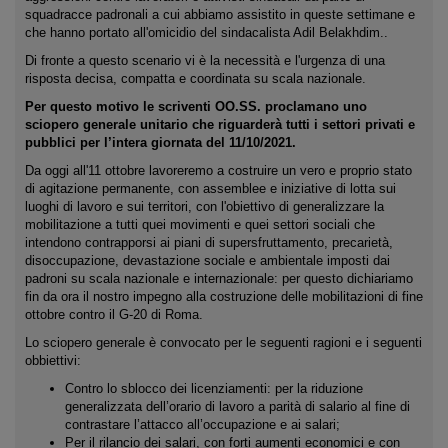
squadracce padronali a cui abbiamo assistito in queste settimane e
che hanno portato all'omicidio del sindacalista Adil Belakhdim..
Di fronte a questo scenario vi è la necessità e l'urgenza di una
risposta decisa, compatta e coordinata su scala nazionale.
Per questo motivo le scriventi OO.SS. proclamano uno
sciopero generale unitario che riguarderà tutti i settori privati e
pubblici per l’intera giornata del 11/10/2021.
Da oggi all'11 ottobre lavoreremo a costruire un vero e proprio stato
di agitazione permanente, con assemblee e iniziative di lotta sui
luoghi di lavoro e sui territori, con l'obiettivo di generalizzare la
mobilitazione a tutti quei movimenti e quei settori sociali che
intendono contrapporsi ai piani di supersfruttamento, precarietà,
disoccupazione, devastazione sociale e ambientale imposti dai
padroni su scala nazionale e internazionale: per questo dichiariamo
fin da ora il nostro impegno alla costruzione delle mobilitazioni di fine
ottobre contro il G-20 di Roma.
Lo sciopero generale è convocato per le seguenti ragioni e i seguenti
obbiettivi:
Contro lo sblocco dei licenziamenti: per la riduzione
generalizzata dell’orario di lavoro a parità di salario al fine di
contrastare l’attacco all’occupazione e ai salari;
Per il rilancio dei salari, con forti aumenti economici e con