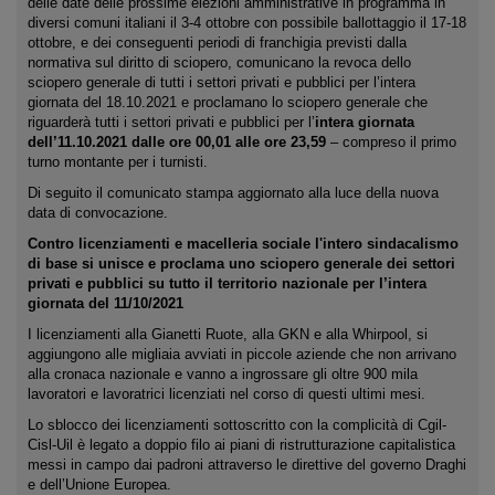
delle date delle prossime elezioni amministrative in programma in
diversi comuni italiani il 3-4 ottobre con possibile ballottaggio il 17-18
ottobre, e dei conseguenti periodi di franchigia previsti dalla
normativa sul diritto di sciopero, comunicano la revoca dello
sciopero generale di tutti i settori privati e pubblici per l’intera
giornata del 18.10.2021 e proclamano lo sciopero generale che
riguarderà tutti i settori privati e pubblici per l’
intera giornata
dell’11.10.2021 dalle ore 00,01 alle ore 23,59
– compreso il primo
turno montante per i turnisti.
Di seguito il comunicato stampa aggiornato alla luce della nuova
data di convocazione.
Contro licenziamenti e macelleria sociale l'intero sindacalismo
di base si unisce e proclama uno sciopero generale dei settori
privati e pubblici su tutto il territorio nazionale per l’intera
giornata del 11/10/2021
I licenziamenti alla Gianetti Ruote, alla GKN e alla Whirpool, si
aggiungono alle migliaia avviati in piccole aziende che non arrivano
alla cronaca nazionale e vanno a ingrossare gli oltre 900 mila
lavoratori e lavoratrici licenziati nel corso di questi ultimi mesi.
Lo sblocco dei licenziamenti sottoscritto con la complicità di Cgil-
Cisl-Uil è legato a doppio filo ai piani di ristrutturazione capitalistica
messi in campo dai padroni attraverso le direttive del governo Draghi
e dell’Unione Europea.