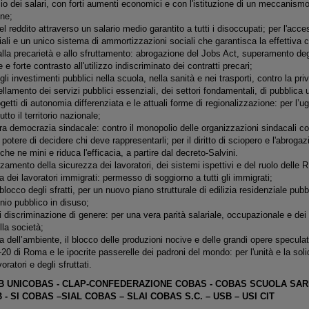
ncio dei salari, con forti aumenti economici e con l'istituzione di un meccanismo 
one;
l reddito attraverso un salario medio garantito a tutti i disoccupati; per l'acce
iali e un unico sistema di ammortizzazioni sociali che garantisca la effettiva co
lla precarietà e allo sfruttamento: abrogazione del Jobs Act, superamento deg
 e forte contrasto all'utilizzo indiscriminato dei contratti precari;
gli investimenti pubblici nella scuola, nella sanità e nei trasporti, contro la pr
llamento dei servizi pubblici essenziali, dei settori fondamentali, di pubblica uti
ogetti di autonomia differenziata e le attuali forme di regionalizzazione: per l’ugu
utto il territorio nazionale;
a democrazia sindacale: contro il monopolio delle organizzazioni sindacali con
il potere di decidere chi deve rappresentarli; per il diritto di sciopero e l'abrog
che ne mini e riduca l'efficacia, a partire dal decreto-Salvini.
orzamento della sicurezza dei lavoratori, dei sistemi ispettivi e del ruolo delle 
la dei lavoratori immigrati: permesso di soggiorno a tutti gli immigrati;
blocco degli sfratti, per un nuovo piano strutturale di edilizia residenziale pub
nio pubblico in disuso;
 discriminazione di genere: per una vera parità salariale, occupazionale e dei di
lla società;
la dell’ambiente, il blocco delle produzioni nocive e delle grandi opere speculat
-20 di Roma e le ipocrite passerelle dei padroni del mondo: per l'unità e la solid
voratori e degli sfruttati.
IB UNICOBAS - CLAP-CONFEDERAZIONE COBAS - COBAS SCUOLA SAR
- SI COBAS –SIAL COBAS – SLAI COBAS S.C. – USB – USI CIT