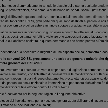
a ha messo drammaticamente a nudo lo sfascio del sistema sanitario prodotto
agli e privatizzazioni, così come la distruzione dei servizi sociali (istruzione, t
 lungi dall'invertire questa tendenza, continua ad alimentarla, come dimostra la
izzo dei fondi dello PNRR, gran parte dei quali sono destinati ai padroni e agli s
 crisi economica e del disastro sanitario e sociale cui abbiamo assistito in 
alation repressiva in corso contro gli scioperi e contro le lotte sociali, (con ca
 di via, ecc.) legittima nei fatti le violenze e le aggressioni contro lavoratori e 
li a cui abbiamo assistito in queste settimane e che hanno portato all'omicidi
 scenario vi è la necessità e l'urgenza di una risposta decisa, compatta e coo
o le scriventi OO.SS. proclamano uno sciopero generale unitario che rigua
intera giornata del 11/10/2021.
obre lavoreremo a costruire un vero e proprio stato di agitazione permanente, 
 lavoro e sui territori, con l'obiettivo di generalizzare la mobilitazione a tutti q
ono contrapporsi ai piani di supersfruttamento, precarietà, disoccupazione, d
 dai padroni su scala nazionale e internazionale: per questo dichiariamo fin d
mobilitazioni di fine ottobre contro il G-20 di Roma.
le è convocato per le seguenti ragioni e i seguenti obbiettivi:
blocco dei licenziamenti: per la riduzione generalizzata dell’orario di lavoro a par
 l’attacco all’occupazione e ai salari;