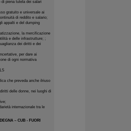
di piena tutela dei salari
sso gratuito e universale ai
ntinuità di reddito e salario;
li appalti e del dumping
ivatizzazione, la mercificazione
lità e delle infrastrutture; ;
aglianza dei diritti e dei
certative, per dare ai
azione di ogni normativa
RLS
blica che preveda anche ilriuso
ritti delle donne, nei luoghi di
ive;
arietà internazionale tra le
DEGNA – CUB - FUORI