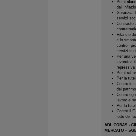
Per il rila
dall’inflazi
Garanzia de
servizi soc
Contrasto a
contrattuale
Rilancio de
e lo smante
contro i pr
servizi su t
Per una ver
lavoratori 
repressiva 
Per il raff
Per la tute
Contro lo s
del patrimo
Contro ogni
lavoro e ne
Per la tute
Contro il G
lotte dei la
ADL COBAS - C
MERCATO – SGB 