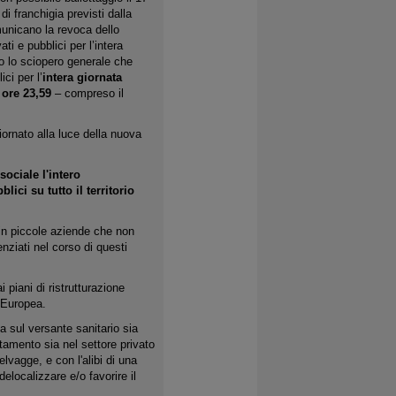
di franchigia previsti dalla
municano la revoca dello
ati e pubblici per l’intera
o lo sciopero generale che
ici per l’
intera giornata
 ore 23,59
– compreso il
ornato alla luce della nuova
ociale l'intero
ici su tutto il territorio
 in piccole aziende che non
enziati nel corso di questi
 piani di ristrutturazione
e Europea.
a sul versante sanitario sia
uttamento sia nel settore privato
elvagge, e con l'alibi di una
elocalizzare e/o favorire il