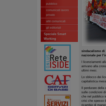
pubblico
comunicati lavoro
privato
altri comunicati
gli editoriali
Speciale Smart
Working
sindacalismo di b
nazionale per l’i
I licenziamenti al
arrivano alla crona
ultimi mesi.
Lo sblocco dei lice
capitalistica mess
Il perdurare della
sulle condizioni di
che nel pubblico im
crisi che spesso è
ricambio di manodo