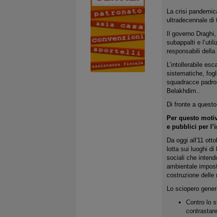
La crisi pandemic
ultradecennale di t
Il governo Draghi,
subappalti e l’util
responsabili della
L’intollerabile esc
sistematiche, fogli
squadracce padrona
Belakhdim..
Di fronte a questo
Per questo motiv
e pubblici per l’
Da oggi all'11 ott
lotta sui luoghi di
sociali che intend
ambientale imposti
costruzione delle 
Lo sciopero genera
Contro lo s
contrastare