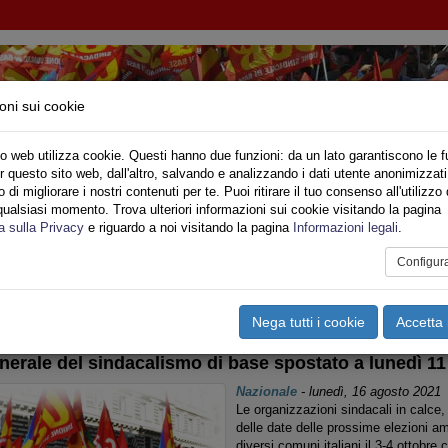
oni sui cookie
o web utilizza cookie. Questi hanno due funzioni: da un lato garantiscono le f
r questo sito web, dall'altro, salvando e analizzando i dati utente anonimizzati
NDACALE DI BASE - CONFEDERAZIONE NAZIO
di migliorare i nostri contenuti per te. Puoi ritirare il tuo consenso all'utilizzo 
qualsiasi momento. Trova ulteriori informazioni sui cookie visitando la pagina
o
Privato
Territori
Sociale
Speciali
Multimedia
Are
a sulla Privacy
e riguardo a noi visitando la pagina
Informazioni legali
.
Configur
tampa
Email
Pdf
iopero Generale
Nega tutti i cookie
Accetta 
erale del sindacalismo di base spostato a lunedì 11
Nazionale
-
lunedì, 16 agosto 2021
Le organizzazioni sindacali in calce, 
delle date delle prossime elezioni a
diversi comuni italiani il 3-4 ottobre 