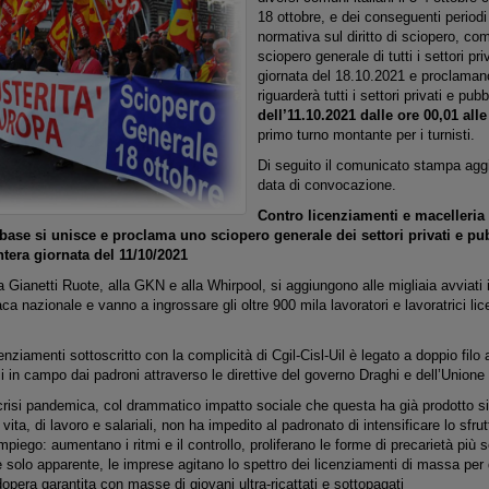
18 ottobre, e dei conseguenti periodi 
normativa sul diritto di sciopero, co
sciopero generale di tutti i settori priv
giornata del 18.10.2021 e proclaman
riguarderà tutti i settori privati e pubbl
dell’11.10.2021 dalle ore 00,01 alle
primo turno montante per i turnisti.
Di seguito il comunicato stampa aggi
data di convocazione.
Contro licenziamenti e macelleria s
ase si unisce e proclama uno sciopero generale dei settori privati e pubbl
ntera giornata del 11/10/2021
la Gianetti Ruote, alla GKN e alla Whirpool, si aggiungono alle migliaia avviati
ca nazionale e vanno a ingrossare gli oltre 900 mila lavoratori e lavoratrici lic
nziamenti sottoscritto con la complicità di Cgil-Cisl-Uil è legato a doppio filo ai
i in campo dai padroni attraverso le direttive del governo Draghi e dell’Union
 crisi pandemica, col drammatico impatto sociale che questa ha già prodotto si
 vita, di lavoro e salariali, non ha impedito al padronato di intensificare lo sfr
piego: aumentano i ritmi e il controllo, proliferano le forme di precarietà più s
 solo apparente, le imprese agitano lo spettro dei licenziamenti di massa per d
pera garantita con masse di giovani ultra-ricattati e sottopagati