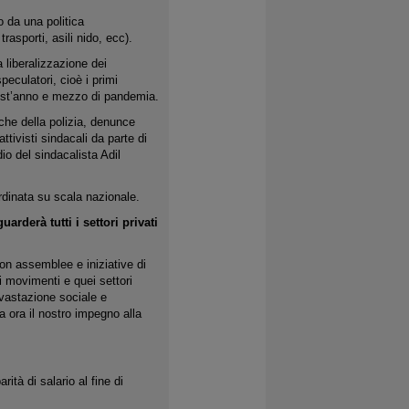
 da una politica
rasporti, asili nido, ecc).
 liberalizzazione dei
peculatori, cioè i primi
quest’anno e mezzo di pandemia.
riche della polizia, denunce
attivisti sindacali da parte di
o del sindacalista Adil
rdinata su scala nazionale.
rderà tutti i settori privati
con assemblee e iniziative di
uei movimenti e quei settori
evastazione sociale e
a ora il nostro impegno alla
ità di salario al fine di