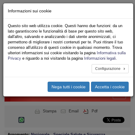
Chi siamo - Statuto
Informazioni sui cookie
Le nostre sedi
Servizi
Questo sito web utilizza cookie. Questi hanno due funzioni: da un
Iscriviti
lato garantiscono le funzionalità di base per questo sito web,
Ricerca
dall'altro, salvando e analizzando i dati utente anonimizzati, ci
Area Stampa
permettono di migliorare i nostri contenuti per te. Puoi ritirare il tuo
consenso all'utilizzo di questi cookie in qualsiasi momento. Trova
Privacy
ulteriori informazioni sui cookie visitando la pagina
Informativa sulla
UNIONE SINDACALE DI BASE
Privacy
e riguardo a noi visitando la pagina
Informazioni legali
.
CONFEDERAZIONE NAZIONALE
Configurazione
Toggle
navigation
Nega tutti i cookie
Accetta i cookie
Menu del sito
Toggle
navigati
Stampa
Email
Pdf
Argomento:
Nazionale
,
Speciale Salute e Sicurezza
,