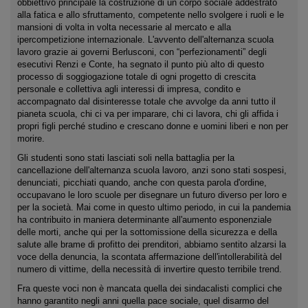
obbiettivo principale la costruzione di un corpo sociale addestrato
alla fatica e allo sfruttamento, competente nello svolgere i ruoli e le
mansioni di volta in volta necessarie al mercato e alla
ipercompetizione internazionale. L'avvento dell'alternanza scuola
lavoro grazie ai governi Berlusconi, con “perfezionamenti” degli
esecutivi Renzi e Conte, ha segnato il punto più alto di questo
processo di soggiogazione totale di ogni progetto di crescita
personale e collettiva agli interessi di impresa, condito e
accompagnato dal disinteresse totale che avvolge da anni tutto il
pianeta scuola, chi ci va per imparare, chi ci lavora, chi gli affida i
propri figli perché studino e crescano donne e uomini liberi e non per
morire.
Gli studenti sono stati lasciati soli nella battaglia per la
cancellazione dell'alternanza scuola lavoro, anzi sono stati sospesi,
denunciati, picchiati quando, anche con questa parola d'ordine,
occupavano le loro scuole per disegnare un futuro diverso per loro e
per la società. Mai come in questo ultimo periodo, in cui la pandemia
ha contribuito in maniera determinante all'aumento esponenziale
delle morti, anche qui per la sottomissione della sicurezza e della
salute alle brame di profitto dei prenditori, abbiamo sentito alzarsi la
voce della denuncia, la scontata affermazione dell'intollerabilità del
numero di vittime, della necessità di invertire questo terribile trend.
Fra queste voci non è mancata quella dei sindacalisti complici che
hanno garantito negli anni quella pace sociale, quel disarmo del