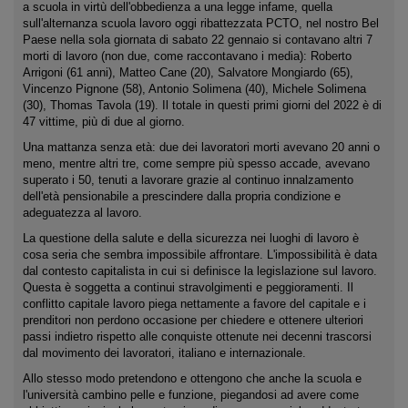
a scuola in virtù dell'obbedienza a una legge infame, quella
sull'alternanza scuola lavoro oggi ribattezzata PCTO, nel nostro Bel
Paese nella sola giornata di sabato 22 gennaio si contavano altri 7
morti di lavoro (non due, come raccontavano i media): Roberto
Arrigoni (61 anni), Matteo Cane (20), Salvatore Mongiardo (65),
Vincenzo Pignone (58), Antonio Solimena (40), Michele Solimena
(30), Thomas Tavola (19). Il totale in questi primi giorni del 2022 è di
47 vittime, più di due al giorno.
Una mattanza senza età: due dei lavoratori morti avevano 20 anni o
meno, mentre altri tre, come sempre più spesso accade, avevano
superato i 50, tenuti a lavorare grazie al continuo innalzamento
dell'età pensionabile a prescindere dalla propria condizione e
adeguatezza al lavoro.
La questione della salute e della sicurezza nei luoghi di lavoro è
cosa seria che sembra impossibile affrontare. L'impossibilità è data
dal contesto capitalista in cui si definisce la legislazione sul lavoro.
Questa è soggetta a continui stravolgimenti e peggioramenti. Il
conflitto capitale lavoro piega nettamente a favore del capitale e i
prenditori non perdono occasione per chiedere e ottenere ulteriori
passi indietro rispetto alle conquiste ottenute nei decenni trascorsi
dal movimento dei lavoratori, italiano e internazionale.
Allo stesso modo pretendono e ottengono che anche la scuola e
l'università cambino pelle e funzione, piegandosi ad avere come