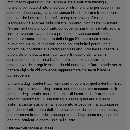
movimento operaio cui nel tempo è stata sottratta ideologia,
funzione politica e diritto di sciopero, strumenti che per decenni, nel
secondo dopoguerra, avevano consentito di costruire le condizioni
per invertire i risultati del conflitto capitale lavoro. C'è una
responsabilità enorme nella disfatta in corso. Non basta inventarsi
l'ennesimo tavolo di confronto col governo, peraltro riservato solo a
loro, o inventarsi la patente a punti per il riconoscimento delle
imprese virtuose nel rispetto della legge 81; non basta invocare
nuove assunzioni di ispettori senza poi attribuirgli poteri veri e
cogenti nel contrasto alla deregulation in atto; non basta inserire la
parola d'ordine basta morti sul lavoro tra quelle dei rarissimi
sciopericchi proclamati a babbo morto e in piena e stretta
osservanza delle regole scritte da chi comanda e fatte proprie senza
battere ciglio da chi dovrebbe rappresentare chi ne subisce le
conseguenze.
La rabbia degli studenti per l'omicidio di Lorenzo, quella dei familiari,
dei colleghi di lavoro, degli amici, dei compagni per ciascuno delle
donne e degli uomini morti di scuola, di lavoro e di sfruttamento
devono trasformarsi in una battaglia senza quartiere a questo
sistema capitalista, che ha rispolverato le vecchie mai scomparse
armi dello sfruttamento dell'uomo sull'uomo, dell'uomo sulla natura,
per cambiare lo stato delle cose presenti. Oggi come ieri, oggi più
che mai studenti e operai uniti nella lotta.
Unione Sindacale di Base