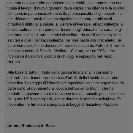
sistema di appalti che garantisce ricchi profitti alle imprese ma non
tutela il lavoro. Il nuovo governo deve capire che difendere la qualità
del servizio parte innanzitutto dalla professionalità degli operatori e
che difendere i posti di lavoro significa assicurare a milioni di
cittadini il diritto alla salute, al welfare universale, all’accoglienza, ai
servizi culturali e alla persona. Insieme agli educatori ci saranno gli
operatori sociali di tutti i servizi di welfare, da quelli assistenziali e
sanitari a quelli per l’accoglienza, per dire basta alla precarietà, per
la reinternalizzazione dei servizi, per svincolare da Patto di Stabilità
il finanziamento di Sanità - Welfare - Cultura, per un CCNL che
riconosca il Lavoro Pubblico di chi oggi è impiegato nel Terzo
Settore.
Alla base di tutto il rifiuto della gabbia finanziaria in cui siamo
costretti dall’Unione Europea e dall’art.81 della Costituzione, che
prescrive il pareggio di bilancio ed impedisce politiche espansive da
parte dello Stato, inserito all’epoca del Governo Monti, che ha
prodotto impoverimento e distruzione di diritti sociali, per l’abolizione
del quale USB raccoglierà, anche durante le manifestazioni del 30
novembre, le firme sulla proposta di Legge di Iniziativa Popolare.
Unione Sindacale di Base