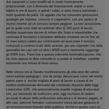
due parametri si sono modificati in modo inversamente
proporzionale: con il diminuire dei finanziamenti statali si sono
ridotte le ore di lavoro, e quindi i salari, e sono invece aumentati i
metri quadrati da pulire. Un appalto che ha consentito grossissimi
guadagni per imprese, consorzi e cooperative, con uno spreco di
risorse enorme ed un servizio sempre peggiore. La loro assunzione,
per la quale sono stati accantonati oltre 11.500 posti di lavoro,
farebbe risparmiare decine di milioni allo Stato e impedirebbe che
centinaia di lavoratrici e lavoratori debbano rimanere anche fino ad
11 mesi senza salario pur continuando ad assicurare il servizio,
sottoposti a continui ricatti delle aziende, per uno stipendio che nella
generalità dei casi non va oltre i 4/500 euro e raramente raggiunge
gli 8/900 euro. Porre fine a questa indecente esternalizzazione, che
ha visto spesso le ditte coinvolte in scandali di malaffare, sarebbe
solamente una misura di buon senso.
Nelle stesse ore al Senato manifesteranno gli educatori dei servizi
socio-sanitari-pedagogici, che da tempo denunciano come nel nostro
paese siano a rischio migliaia di posti di lavoro a causa di un
riordino professionale derivante dal combinato disposto delle leggi
Lorenzin/ex IORI, che potenzialmente espelle migliaia di educatori
che, pur lavorando da moltissimi anni, oggi rischiano di vedersi
accusati di abuso della professione educativa o di doversi pagare, in
altri casi, percorsi formativi costosissimi senza alcuna garanzia di
un riconoscimento formale della qualifica. Anche in questo caso un