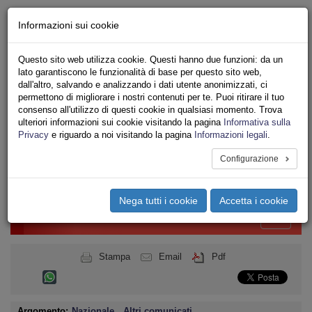
Chi siamo - Statuto
Informazioni sui cookie
Le nostre sedi
Servizi
Questo sito web utilizza cookie. Questi hanno due funzioni: da un
Iscriviti
lato garantiscono le funzionalità di base per questo sito web,
Ricerca
dall'altro, salvando e analizzando i dati utente anonimizzati, ci
Area Stampa
permettono di migliorare i nostri contenuti per te. Puoi ritirare il tuo
consenso all'utilizzo di questi cookie in qualsiasi momento. Trova
Privacy
ulteriori informazioni sui cookie visitando la pagina
Informativa sulla
UNIONE SINDACALE DI BASE
Privacy
e riguardo a noi visitando la pagina
Informazioni legali
.
CONFEDERAZIONE NAZIONALE
Configurazione
Toggle
navigation
Nega tutti i cookie
Accetta i cookie
Menu del sito
Toggle
navigati
Stampa
Email
Pdf
Argomento:
Nazionale
,
Altri comunicati