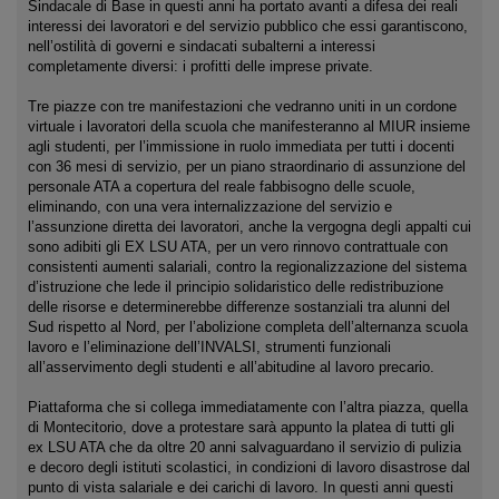
Sindacale di Base in questi anni ha portato avanti a difesa dei reali
interessi dei lavoratori e del servizio pubblico che essi garantiscono,
nell’ostilità di governi e sindacati subalterni a interessi
completamente diversi: i profitti delle imprese private.
Tre piazze con tre manifestazioni che vedranno uniti in un cordone
virtuale i lavoratori della scuola che manifesteranno al MIUR insieme
agli studenti, per l’immissione in ruolo immediata per tutti i docenti
con 36 mesi di servizio, per un piano straordinario di assunzione del
personale ATA a copertura del reale fabbisogno delle scuole,
eliminando, con una vera internalizzazione del servizio e
l’assunzione diretta dei lavoratori, anche la vergogna degli appalti cui
sono adibiti gli EX LSU ATA, per un vero rinnovo contrattuale con
consistenti aumenti salariali, contro la regionalizzazione del sistema
d’istruzione che lede il principio solidaristico delle redistribuzione
delle risorse e determinerebbe differenze sostanziali tra alunni del
Sud rispetto al Nord, per l’abolizione completa dell’alternanza scuola
lavoro e l’eliminazione dell’INVALSI, strumenti funzionali
all’asservimento degli studenti e all’abitudine al lavoro precario.
Piattaforma che si collega immediatamente con l’altra piazza, quella
di Montecitorio, dove a protestare sarà appunto la platea di tutti gli
ex LSU ATA che da oltre 20 anni salvaguardano il servizio di pulizia
e decoro degli istituti scolastici, in condizioni di lavoro disastrose dal
punto di vista salariale e dei carichi di lavoro. In questi anni questi